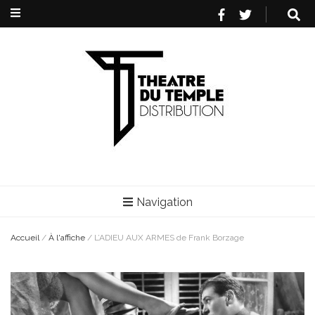
Navigation
Accueil
/
À l'affiche
/
L’ADIEU AUX ARMES de Frank Borzage